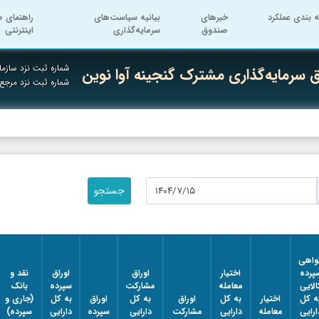
ه بندی عملکرد
خبرهای
بیانیه سیاست‌های
راهنمای ص
صندوق
سرمایه‌گذاری
اینترنتی
شماره ثبت نزد سازما
سرمایه‌گذاری مشترک گنجینه آوا نوین
شماره ثبت نزد مرجع
واهی
پرده
اختیار
اوراق
اوراق
نقد و
الایی
معامله
مشارکت
سپرده
بانک
ه کل
اختیار
به کل
اوراق
به کل
اوراق
به کل
(جاری و
ارایی
معامله
دارایی
مشارکت
دارایی
سپرده
دارایی
سپرده)