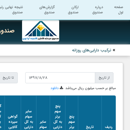
صفحه
درباره
ارکان
گزارش‌های
نتیجه نهایی رتب
اول
صندوق
صندوق
صندوق
صندوق
صندوق 
ترکیب دارایی‌های روزانه
از تاریخ
تا تاریخ
مبالغ بر حسب میلیون ریال می‌باشد
دانلود
پنج
گ
سهم
سایر
س
پنج
برتر
سهام
گواهی
ک
سهم
به کل
سایر
به کل
سپرده
ب
ردیف
تاریخ
برتر
دارایی
سهام
دارایی
کالایی
د